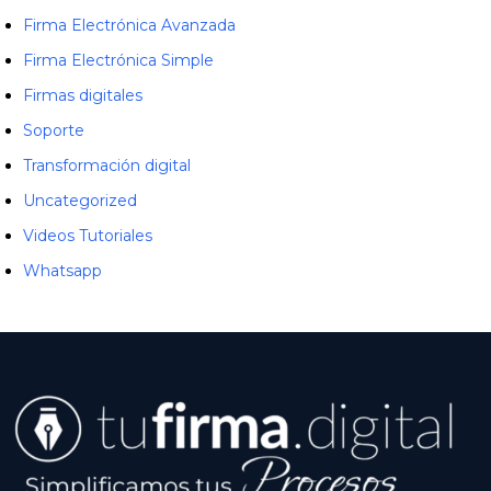
Firma Electrónica Avanzada
Firma Electrónica Simple
Firmas digitales
Soporte
Transformación digital
Uncategorized
Videos Tutoriales
Whatsapp