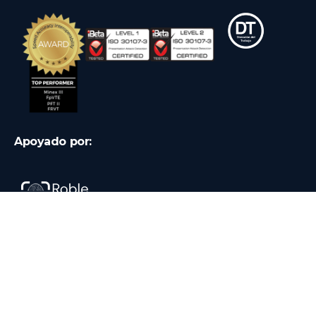
Apoyado por:
Ingresar
® 2026
Tu Firma Digital
, todos los derechos reservados.
Hecho con
♥️
desde