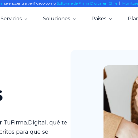
tal
se encuentra verificado como
Software de Firma Digital en Chile
|
Monitore
Servicios
Soluciones
Paises
Plan
Firma Electrónica Simple y Avanzada
Agrícola
Chile
Smart POS
Clínicas
Colombia
Biometría Facial
Estudios Legales
Mexico
Notaría Online
Rent a Car
Perú
s
Gestión Documental
Banca
Integraciones
Educación
API (On boarding digital)
Notarias
 TuFirma.Digital, qué te
Inmobiliarias
critos para que se
Minería