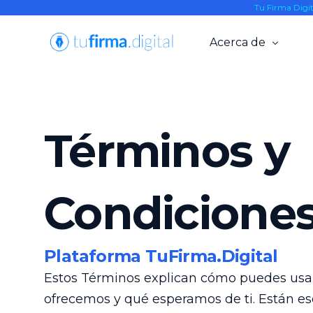
Tu Firma Digi
Acerca de
Resellers
Nosotros
Términos y
Alianzas
Blog
Condicione
Knowledge Base
Plataforma TuFirma.Digital
Estos Términos explican cómo puedes usar
ofrecemos y qué esperamos de ti. Están es