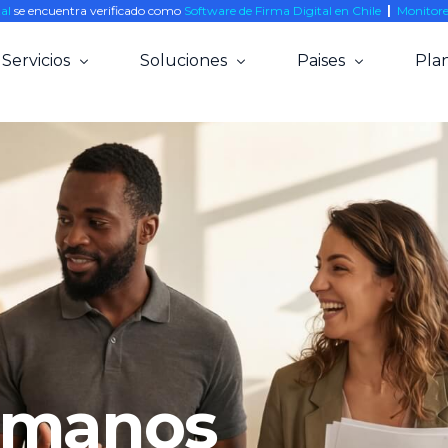
tal
se encuentra verificado como
Software de Firma Digital en Chile
|
Monitore
Servicios
Soluciones
Paises
Plan
Firma Electrónica Simple y Avanzada
Agrícola
Chile
Smart POS
Clínicas
Colombia
Biometría Facial
Estudios Legales
Mexico
Notaría Online
Rent a Car
Perú
Gestión Documental
Banca
Integraciones
Educación
API (On boarding digital)
Notarias
umanos
Inmobiliarias
Minería