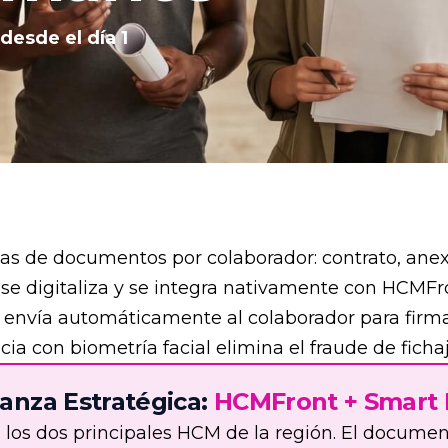
Recursos Humanos
desde el día 1
Gremios
 de documentos por colaborador: contrato, anexo
ujo se digitaliza y se integra nativamente con HC
e envía automáticamente al colaborador para firm
ia con biometría facial elimina el fraude de ficha
ianza Estratégica:
HCMFront + Smart
n los dos principales HCM de la región. El docum