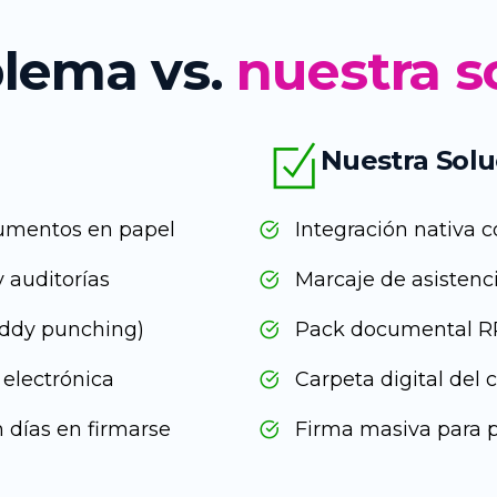
blema vs.
nuestra s
Nuestra Solu
umentos en papel
Integración nativa
y auditorías
Marcaje de asistenci
uddy punching)
Pack documental R
 electrónica
Carpeta digital del
 días en firmarse
Firma masiva para 