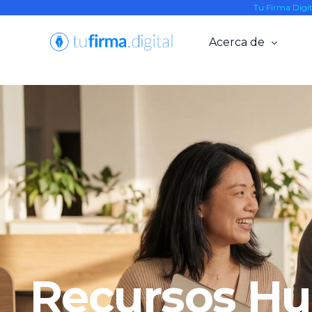
Tu Firma Digi
Acerca de
Resellers
Nosotros
Alianzas
Blog
Knowledge Base
Recursos H