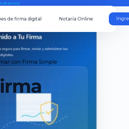
o de servicio
Ingre
es de firma digital
Notaría Online
mar con Firma Simple
Firma