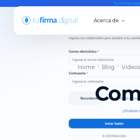
Tu Firma Digi
Acerca de
Resellers
Nosotros
Home
Blog
Videos
Alianzas
Blog
Como
Knowledge Base