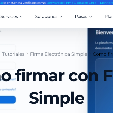
tal
se encuentra verificado como
Software de Firma Digital en Chile
|
Monitore
Servicios
Soluciones
Paises
Plan
Firma Electrónica Simple y Avanzada
Agrícola
Chile
Smart POS
Clínicas
Colombia
 Tutoriales
Firma Electrónica Simple
Como fir
Biometría Facial
Estudios Legales
Mexico
Notaría Online
Rent a Car
Perú
 firmar con 
Gestión Documental
Banca
Integraciones
Educación
Simple
API (On boarding digital)
Notarias
Inmobiliarias
Minería