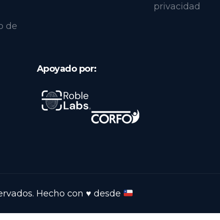
privacidad
o de
Apoyado por:
servados. Hecho con
♥️
desde