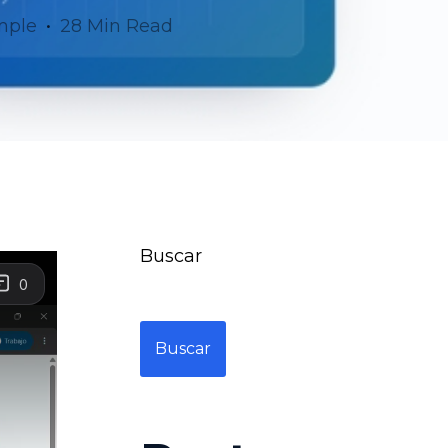
mple
28 Min Read
Buscar
Buscar