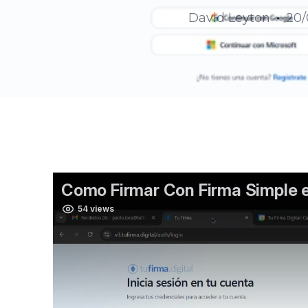
David Leyton
20/