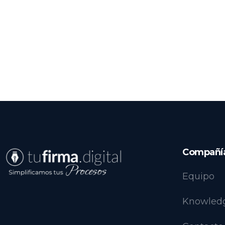
Compañí
Equipo
Knowled